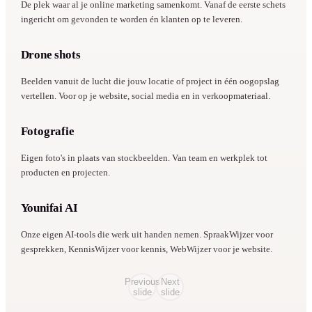
De plek waar al je online marketing samenkomt. Vanaf de eerste schets
ingericht om gevonden te worden én klanten op te leveren.
Drone shots
DRONE
Beelden vanuit de lucht die jouw locatie of project in één oogopslag
vertellen. Voor op je website, social media en in verkoopmateriaal.
Fotografie
FOTO
Eigen foto's in plaats van stockbeelden. Van team en werkplek tot
producten en projecten.
Younifai AI
AI PLATFORM
Onze eigen AI-tools die werk uit handen nemen. SpraakWijzer voor
gesprekken, KennisWijzer voor kennis, WebWijzer voor je website.
Previous
Next
slide
slide