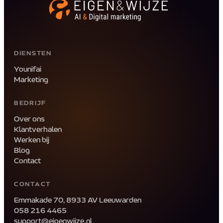
match zijn, doen we het.
DIENSTEN
Younifai
Marketing
BEDRIJF
Over ons
Klantverhalen
Hoi! 👋
Werken bij
We reageren binnen 1 werkdag
Blog
Contact
CONTACT
NAAM
*
Emmakade 70, 8933 AV Leeuwarden
058 216 4465
E-MAILADRES
*
support@eigenwijze.nl