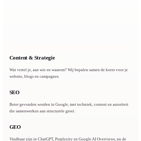
Content & Strategie
CONTENT
Wat vertel je, aan wie en waarom? Wij bepalen samen de koers voor je
website, blogs en campagnes.
SEO
VINDBAARHEID
Beter gevonden worden in Google, met techniek, content en autoriteit
die samenwerken aan structurele groei.
GEO
VINDBAARHEID IN AI
Vindbaar zijn in ChatGPT, Perplexity en Google AI Overviews, nu de